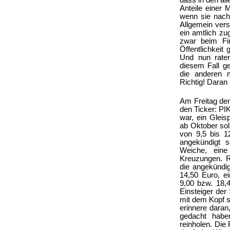
dass in den all
Anteile einer 
wenn sie nach 
Allgemein vers
ein amtlich z
zwar beim Fin
Öffentlichkeit
Und nun raten
diesem Fall g
die anderen m
Richtig! Daran 
Am Freitag den
den Ticker: PI
war, ein Glei
ab Oktober sol
von 9,5 bis 1
angekündigt 
Weiche, eine
Kreuzungen. R
die angekündig
14,50 Euro, e
9,00 bzw. 18,
Einsteiger de
mit dem Kopf s
erinnere daran
gedacht habe
reinholen. Die