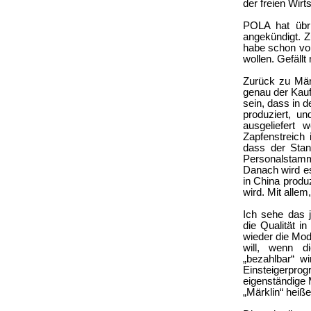
der freien Wirt
POLA hat übri
angekündigt. Z
habe schon von
wollen. Gefäll
Zurück zu Märk
genau der Kaufp
sein, dass in d
produziert, u
ausgeliefert
Zapfenstreich
dass der Stan
Personalstam
Danach wird es
in China produz
wird. Mit allem
Ich sehe das 
die Qualität 
wieder die Mod
will, wenn d
„bezahlbar“ w
Einsteigerp
eigenständige 
„Märklin“ hei