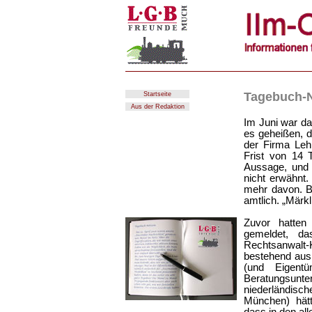
Tagebuch-N
Startseite
Aus der Redaktion
Im Juni war da
es geheißen, 
der Firma Leh
Frist von 14
Aussage, und 
nicht erwähnt.
mehr davon. B
amtlich. „Mär
Zuvor hatten
gemeldet, d
Rechtsanwalt-
bestehend aus 
(und Eigent
Beratungsunt
niederländisch
München) hät