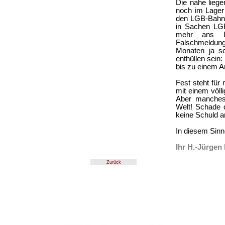
Die nahe liege
noch im Lager
den LGB-Bahne
in Sachen LGB
mehr ans L
Falschmeldung
Monaten ja s
enthüllen sei
bis zu einem A
Fest steht fü
mit einem völl
Aber manches 
Welt! Schade d
keine Schuld a
In diesem Sinn
Ihr H.-Jürge
Zurück