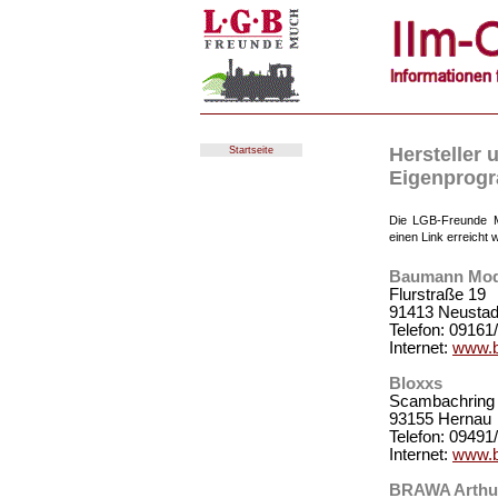
Hersteller
Startseite
Eigenprog
Die LGB-Freunde Mu
einen Link erreicht 
Baumann Mode
Flurstraße 19
91413 Neustad
Telefon: 09161
Internet:
www.b
Bloxxs
Scambachring
93155 Hernau
Telefon: 09491
Internet:
www.b
BRAWA Arthu