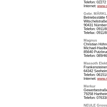
Telefon: 02272
Internet:
www.d
Gebr. MÄRKL
Betriebsstätte
Witschelstraße
90431 Nürnber
Telefon: 0911/
Telefax: 0911/
Magnus
Christian Höhn
Michael-Haslb
85640 Putzbru
Telefon: 089/4
Massoth Elek
Frankensteiner
64342 Seehei
Telefon: 06151
Internet:
www.m
Merkur
Gewerbestraß
79258 Harthei
Telefon: 07633
NEULE Gross