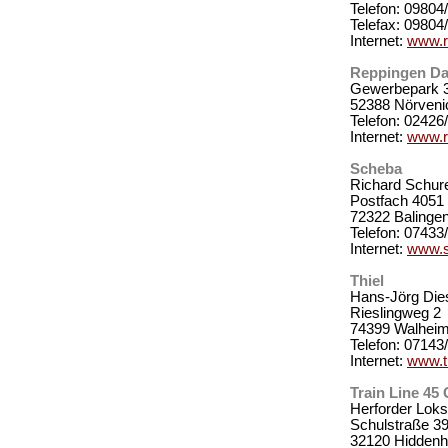
Telefon: 09804
Telefax: 09804
Internet:
www.r
Reppingen D
Gewerbepark 
52388 Nörveni
Telefon: 02426
Internet:
www.r
Scheba
Richard Schur
Postfach 4051
72322 Balinge
Telefon: 07433
Internet:
www.s
Thiel
Hans-Jörg Die
Rieslingweg 2
74399 Walhei
Telefon: 07143
Internet:
www.th
Train Line 45
Herforder Lok
Schulstraße 3
32120 Hiddenh