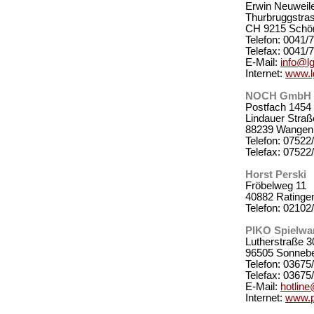
Erwin Neuweil
Thurbruggstra
CH 9215 Schön
Telefon: 0041/
Telefax: 0041/
E-Mail:
info@l
Internet:
www.l
NOCH GmbH &
Postfach 1454
Lindauer Straß
88239 Wangen 
Telefon: 07522
Telefax: 07522
Horst Perski
Fröbelweg 11
40882 Ratinge
Telefon: 02102
PIKO Spielw
Lutherstraße 3
96505 Sonneb
Telefon: 03675
Telefax: 03675
E-Mail:
hotlin
Internet:
www.p