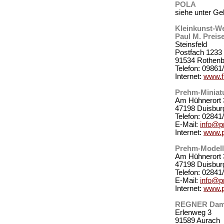
POLA
siehe unter 
Kleinkunst-We
Paul M. Prei
Steinsfeld
Postfach 1233
91534 Rothenbu
Telefon: 09861
Internet:
www.f
Prehm-Miniat
Am Hühnerort 
47198 Duisbur
Telefon: 02841
E-Mail:
info@p
Internet:
www.p
Prehm-Model
Am Hühnerort 
47198 Duisbur
Telefon: 02841
E-Mail:
info@p
Internet:
www.p
REGNER Damp
Erlenweg 3
91589 Aurach