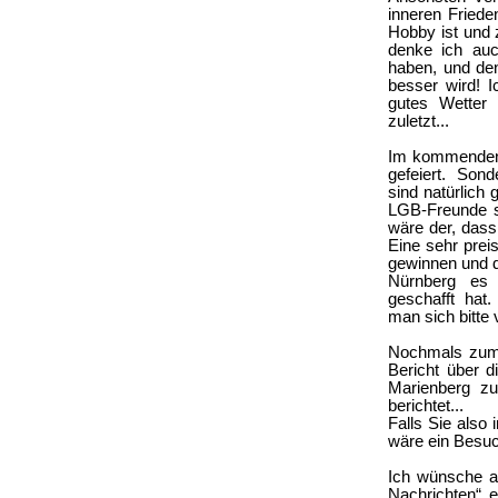
inneren Friede
Hobby ist und 
denke ich auc
haben, und de
besser wird! 
gutes Wetter 
zuletzt...
Im kommenden 
gefeiert. Son
sind natürlich 
LGB-Freunde s
wäre der, dass
Eine sehr prei
gewinnen und 
Nürnberg es 
geschafft hat
man sich bitte 
Nochmals zum „
Bericht über 
Marienberg z
berichtet...
Falls Sie also 
wäre ein Besuc
Ich wünsche al
Nachrichten“ e