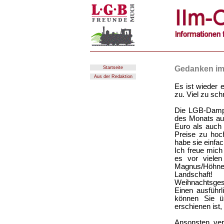
Gedanken im
Startseite
Aus der Redaktion
Es ist wieder 
zu. Viel zu sch
Die LGB-Damp
des Monats aus
Euro als auch 
Preise zu hoch
habe sie einfac
Ich freue mic
es vor vielen
Magnus/Höhne 
Landschaft
Weihnachtsges
Einen ausführ
können Sie ü
erschienen ist,
Ansonsten ver